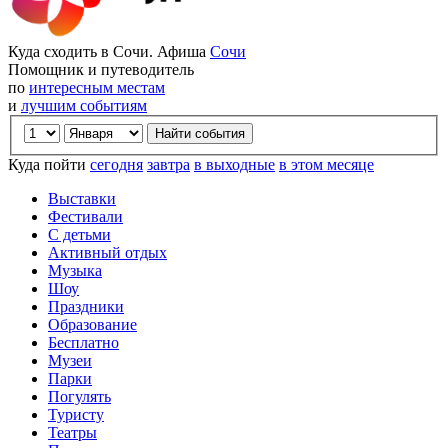
Куда сходить в Сочи. Афиша
Сочи
Помощник и путеводитель
по
интересным местам
и
лучшим событиям
Куда пойти
сегодня
завтра
в выходные
в этом месяце
Выставки
Фестивали
С детьми
Активный отдых
Музыка
Шоу
Праздники
Образование
Бесплатно
Музеи
Парки
Погулять
Туристу
Театры