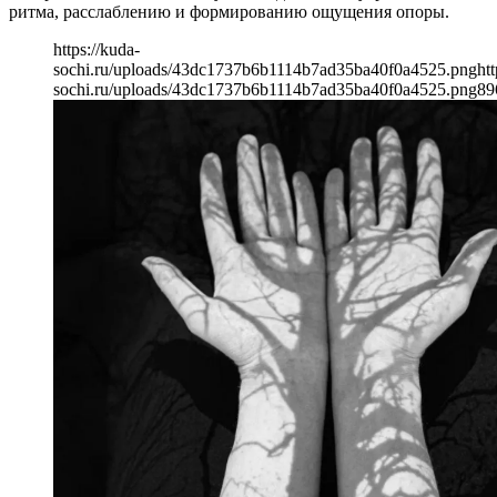
ритма, расслаблению и формированию ощущения опоры.
https://kuda-
sochi.ru/uploads/43dc1737b6b1114b7ad35ba40f0a4525.png
htt
sochi.ru/uploads/43dc1737b6b1114b7ad35ba40f0a4525.png
89