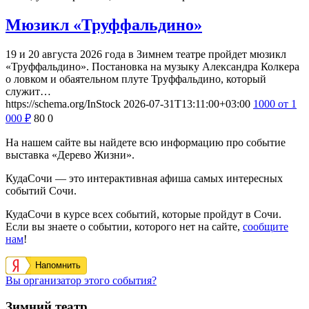
Мюзикл «Труффальдино»
19 и 20 августа 2026 года в Зимнем театре пройдет мюзикл
«Труффальдино». Постановка на музыку Александра Колкера
о ловком и обаятельном плуте Труффальдино, который
служит…
https://schema.org/InStock
2026-07-31T13:11:00+03:00
1000
от 1
000
₽
80
0
На нашем сайте вы найдете всю информацию про событие
выставка «Дерево Жизни».
КудаСочи — это интерактивная афиша самых интересных
событий Сочи.
КудаСочи в курсе всех событий, которые пройдут в Сочи.
Если вы знаете о событии, которого нет на сайте,
сообщите
нам
!
Напомнить
Вы организатор этого события?
Зимний театр