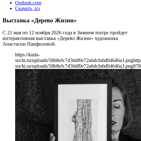
Outlook.com
Скачать .ics
Выставка «Дерево Жизни»
С 21 мая по 12 ноября 2026 года в Зимнем театре пройдет
интерактивная выставка «Дерево Жизни» художника
Анастасии Панфиловой.
https://kuda-
sochi.ru/uploads/58b8efc7456df0e72a6dcfa6d04646a3.png
http
sochi.ru/uploads/58b8efc7456df0e72a6dcfa6d04646a3.png
878