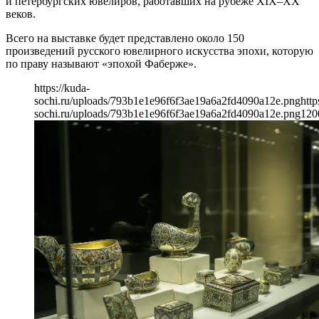
и петербургских ювелиров, работавших на рубеже XIX–XX
веков.
Всего на выставке будет представлено около 150
произведений русского ювелирного искусства эпохи, которую
по праву называют «эпохой Фаберже».
https://kuda-
sochi.ru/uploads/793b1e1e96f6f3ae19a6a2fd4090a12e.png
http
sochi.ru/uploads/793b1e1e96f6f3ae19a6a2fd4090a12e.png
120