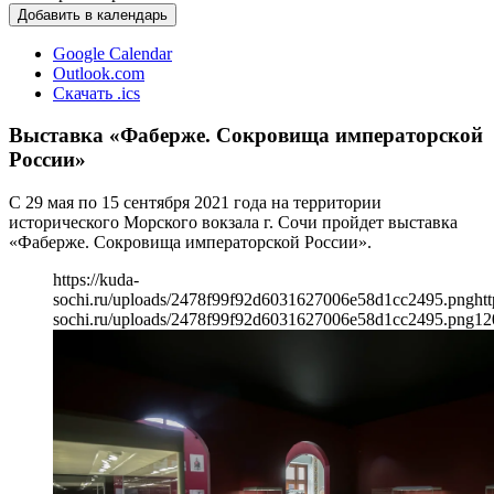
Добавить в календарь
Google Calendar
Outlook.com
Скачать .ics
Выставка «Фаберже. Сокровища императорской
России»
С 29 мая по 15 сентября 2021 года на территории
исторического Морского вокзала г. Сочи пройдет выставка
«Фаберже. Сокровища императорской России».
https://kuda-
sochi.ru/uploads/2478f99f92d6031627006e58d1cc2495.png
htt
sochi.ru/uploads/2478f99f92d6031627006e58d1cc2495.png
12