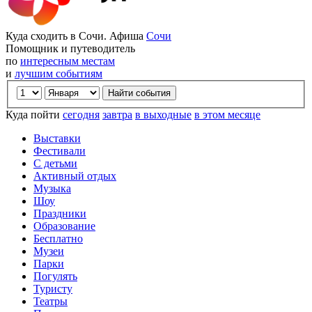
Куда сходить в Сочи. Афиша
Сочи
Помощник и путеводитель
по
интересным местам
и
лучшим событиям
Куда пойти
сегодня
завтра
в выходные
в этом месяце
Выставки
Фестивали
С детьми
Активный отдых
Музыка
Шоу
Праздники
Образование
Бесплатно
Музеи
Парки
Погулять
Туристу
Театры