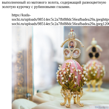
выполненный из матового золота, содержащий разноцветную
золотую курочку с рубиновыми глазами.
https://kuda-
sochi.ru/uploads/98514ec5c2a7fbf88dc56eafbadea29a.jpeg
http
sochi.ru/uploads/98514ec5c2a7fbf88dc56eafbadea29a.jpeg
120