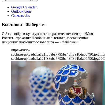
Google Calendar
Outlook.com
Скачать .ics
Выставка «Фаберже»
С 8 сентября в культурно-этнографическом центре «Моя
Россия» проходит Необычная выставка, посвященная
искусству знаменитого ювелира — «Фаберже».
https://kuda-
sochi.ru/uploads/5a121f83aba7795ba48ff391bda05490.jpg
http
sochi.ru/uploads/5a121f83aba7795ba48ff391bda05490.jpg
750