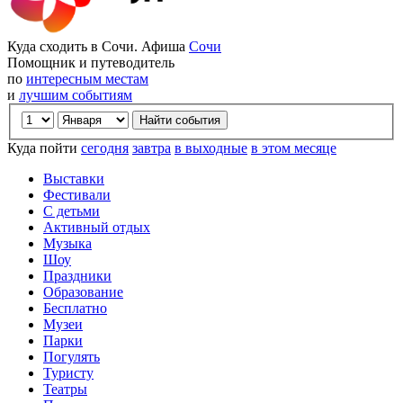
Куда сходить в Сочи. Афиша
Сочи
Помощник и путеводитель
по
интересным местам
и
лучшим событиям
Куда пойти
сегодня
завтра
в выходные
в этом месяце
Выставки
Фестивали
С детьми
Активный отдых
Музыка
Шоу
Праздники
Образование
Бесплатно
Музеи
Парки
Погулять
Туристу
Театры