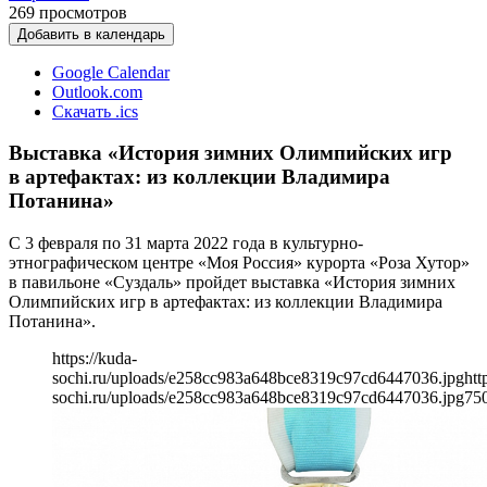
269
просмотров
Добавить в календарь
Google Calendar
Outlook.com
Скачать .ics
Выставка «История зимних Олимпийских игр
в артефактах: из коллекции Владимира
Потанина»
С 3 февраля по 31 марта 2022 года в культурно-
этнографическом центре «Моя Россия» курорта «Роза Хутор»
в павильоне «Суздаль» пройдет выставка «История зимних
Олимпийских игр в артефактах: из коллекции Владимира
Потанина».
https://kuda-
sochi.ru/uploads/e258cc983a648bce8319c97cd6447036.jpg
htt
sochi.ru/uploads/e258cc983a648bce8319c97cd6447036.jpg
75