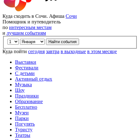
Куда сходить в Сочи. Афиша
Сочи
Помощник и путеводитель
по
интересным местам
и
лучшим событиям
Куда пойти
сегодня
завтра
в выходные
в этом месяце
Выставки
Фестивали
С детьми
Активный отдых
Музыка
Шоу
Праздники
Образование
Бесплатно
Музеи
Парки
Погулять
Туристу
Театры