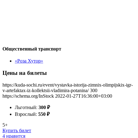
Общественный транспорт
«Роза Хутор»
Цены на билеты
https://kuda-sochi.ru/event/vystavka-istorija-zimnix-olimpijskix-igr-
v-artefaktax-iz-kollektsii-vladimira-potanina/
300
https://schema.org/InStock
2022-01-27T16:36:00+03:00
Льготный:
300
₽
Взрослый:
550
₽
5+
Купить билет
4 нравится