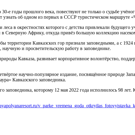
30-е годы прошлого века, повествуют не только о судьбе учёног
т узнать об одном из первых в СССР туристическом маршруте «Ч
леса в окрестностях которого с детства привлекали будущего у
н в Северную Африку, откуда привёз большую коллекцию насеко
обы территории Кавказских гор признали заповедными, а с 1924
научную и просветительскую работу в заповеднике.
природы Кавказа, развивает корпоративное волонтёрство, подде
етвёртое научно-популярное издание, посвящённое природе Запа
аура» Кавказского заповедника.
го заповедника, которому 12 мая 2022 года исполнилось 98 лет
snayapolyanaresort.ru/v_parke_vremena_goda_otkryilas_fotovyistavka_