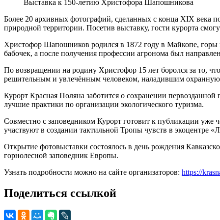
Выставка к 150-летию Христофора Шапошникова
Более 20 архивных фотографий, сделанных с конца XIX века по 
природной территории. Посетив выставку, гости курорта смогу
Христофор Шапошников родился в 1872 году в Майкопе, горы и 
бабочек, а после получения профессии агронома был направле
По возвращении на родину Христофор 15 лет боролся за то, чт
решительным и увлечённым человеком, наладившим охранную, 
Курорт Красная Поляна заботится о сохранении первозданной 
лучшие практики по организации экологического туризма.
Совместно с заповедником Курорт готовит к публикации уже ч
участвуют в создании тактильной Тропы чувств в экоцентре «Л
Открытие фотовыставки состоялось в день рождения Кавказско
горнолесной заповедник Европы.
Узнать подробности можно на сайте организаторов:
https://kra
Поделиться ссылкой