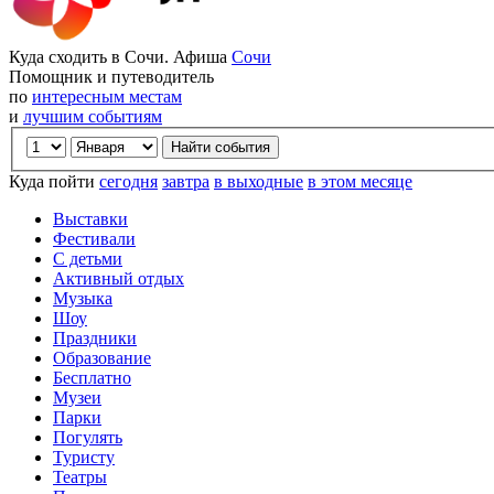
Куда сходить в Сочи. Афиша
Сочи
Помощник и путеводитель
по
интересным местам
и
лучшим событиям
Куда пойти
сегодня
завтра
в выходные
в этом месяце
Выставки
Фестивали
С детьми
Активный отдых
Музыка
Шоу
Праздники
Образование
Бесплатно
Музеи
Парки
Погулять
Туристу
Театры