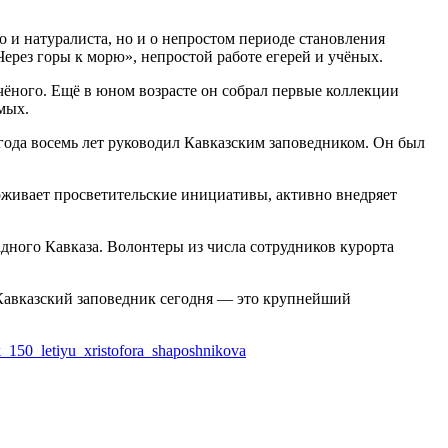
о и натуралиста, но и о непростом периоде становления
ерез горы к морю», непростой работе егерей и учёных.
чёного. Ещё в юном возрасте он собрал первые коллекции
мых.
 года восемь лет руководил Кавказским заповедником. Он был
рживает просветительские инициативы, активно внедряет
дного Кавказа. Волонтеры из числа сотрудников курорта
. Кавказский заповедник сегодня — это крупнейший
k_150_letiyu_xristofora_shaposhnikova