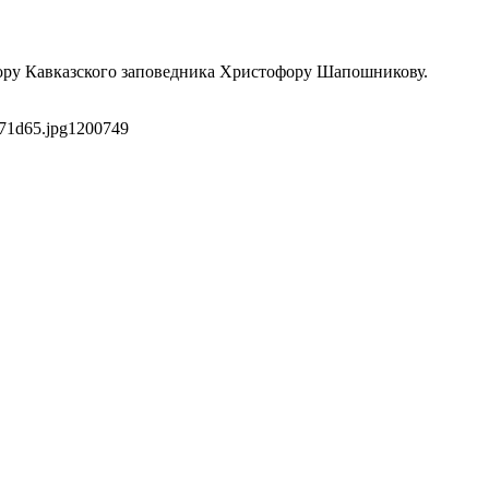
тору Кавказского заповедника Христофору Шапошникову.
71d65.jpg
1200
749