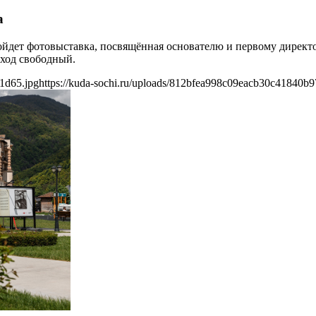
а
ройдет фотовыставка, посвящённая основателю и первому дирек
вход свободный.
1d65.jpg
https://kuda-sochi.ru/uploads/812bfea998c09eacb30c41840b9