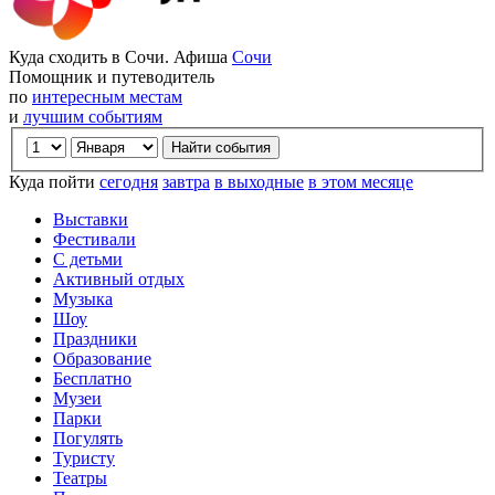
Куда сходить в Сочи. Афиша
Сочи
Помощник и путеводитель
по
интересным местам
и
лучшим событиям
Куда пойти
сегодня
завтра
в выходные
в этом месяце
Выставки
Фестивали
С детьми
Активный отдых
Музыка
Шоу
Праздники
Образование
Бесплатно
Музеи
Парки
Погулять
Туристу
Театры