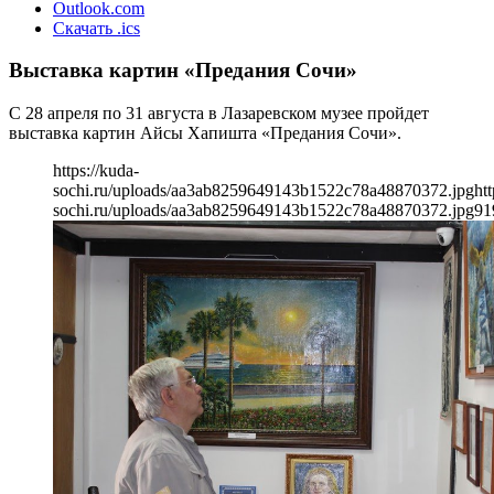
Outlook.com
Скачать .ics
Выставка картин «Предания Сочи»
С 28 апреля по 31 августа в Лазаревском музее пройдет
выставка картин Айсы Хапишта «Предания Сочи».
https://kuda-
sochi.ru/uploads/aa3ab8259649143b1522c78a48870372.jpg
htt
sochi.ru/uploads/aa3ab8259649143b1522c78a48870372.jpg
91