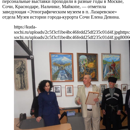
персональные выставки проходили в разные годы в Москве,
Сочи, Краснодаре, Нальчике, Майкопе, — отметила
заведующая «Этнографическим музеем в п. Лазаревское»
отдела Музея истории города-курорта Сочи Елена Девина.
https://kuda-
sochi.ru/uploads/2c5f3cf1be4bc46fedd25df235c01d4f.jpg
https
sochi.ru/uploads/2c5f3cf1be4bc46fedd25df235c01d4f.jpg
800
6