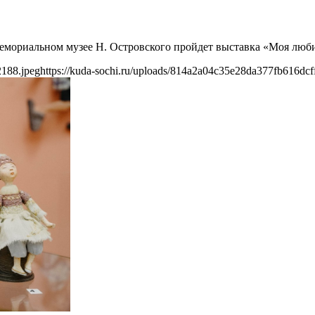
-мемориальном музее Н. Островского пройдет выставка «Моя люб
2188.jpeg
https://kuda-sochi.ru/uploads/814a2a04c35e28da377fb616dcf