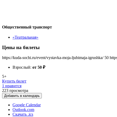
Общественный транспорт
«Театральная»
Цены на билеты
https://kuda-sochi.ru/event/vystavka-moja-ljubimaja-igrushka/
50
http
Взрослый:
от 50
₽
5+
Купить билет
1 нравится
223
просмотра
Добавить в календарь
Google Calendar
Outlook.com
Скачать .ics