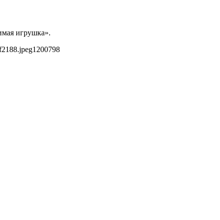
имая игрушка».
f2188.jpeg
1200
798