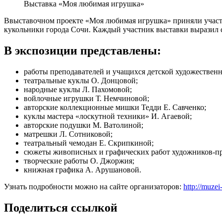
Выставка «Моя любимая игрушка»
Ввыставочном проекте «Моя любимая игрушка» приняли участие
кукольники города Сочи. Каждый участник выставки выразил 
В экспозиции представлены:
работы преподавателей и учащихся детской художественн
театральные куклы О. Донцовой;
народные куклы Л. Пахомовой;
войлочные игрушки Т. Немчиновой;
авторские коллекционные мишки Тедди Е. Савченко;
куклы мастера «лоскутной техники» И. Агаевой;
авторские подушки М. Ватолиной;
матрешки Л. Сотниковой;
театральный чемодан Е. Скрипкиной;
сюжеты живописных и графических работ художников-про
творческие работы О. Джоржия;
книжная графика А. Арушановой.
Узнать подробности можно на сайте организаторов:
http://muze
Поделиться ссылкой