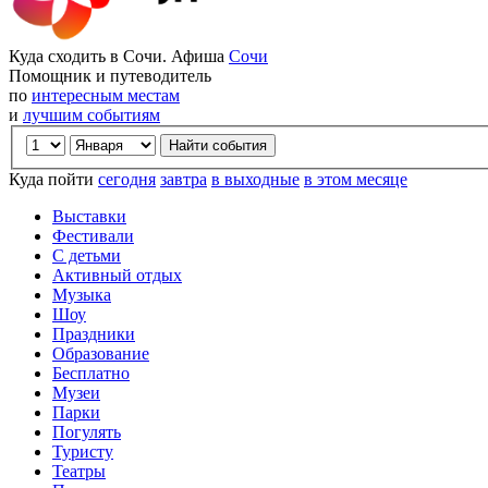
Куда сходить в Сочи. Афиша
Сочи
Помощник и путеводитель
по
интересным местам
и
лучшим событиям
Куда пойти
сегодня
завтра
в выходные
в этом месяце
Выставки
Фестивали
С детьми
Активный отдых
Музыка
Шоу
Праздники
Образование
Бесплатно
Музеи
Парки
Погулять
Туристу
Театры