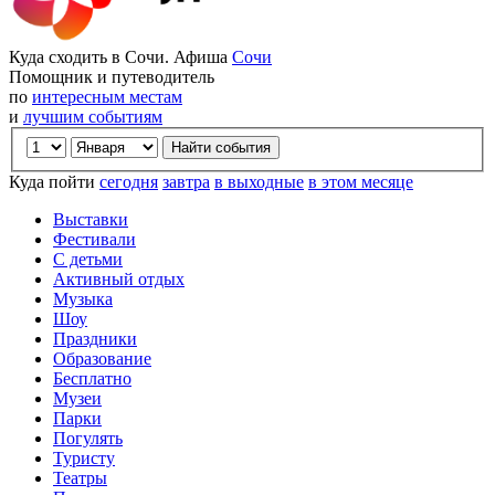
Куда сходить в Сочи. Афиша
Сочи
Помощник и путеводитель
по
интересным местам
и
лучшим событиям
Куда пойти
сегодня
завтра
в выходные
в этом месяце
Выставки
Фестивали
С детьми
Активный отдых
Музыка
Шоу
Праздники
Образование
Бесплатно
Музеи
Парки
Погулять
Туристу
Театры