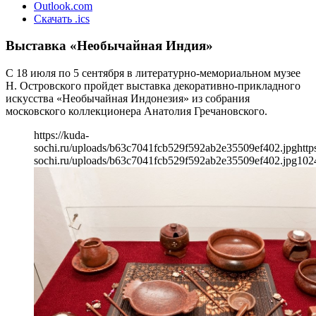
Outlook.com
Скачать .ics
Выставка «Необычайная Индия»
С 18 июля по 5 сентября в литературно-мемориальном музее
Н. Островского пройдет выставка декоративно-прикладного
искусства «Необычайная Индонезия» из собрания
московского коллекционера Анатолия Гречановского.
https://kuda-
sochi.ru/uploads/b63c7041fcb529f592ab2e35509ef402.jpg
http
sochi.ru/uploads/b63c7041fcb529f592ab2e35509ef402.jpg
102