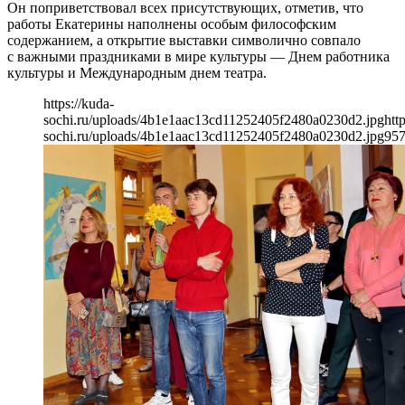
Он поприветствовал всех присутствующих, отметив, что
работы Екатерины наполнены особым философским
содержанием, а открытие выставки символично совпало
с важными праздниками в мире культуры — Днем работника
культуры и Международным днем театра.
https://kuda-
sochi.ru/uploads/4b1e1aac13cd11252405f2480a0230d2.jpg
htt
sochi.ru/uploads/4b1e1aac13cd11252405f2480a0230d2.jpg
95