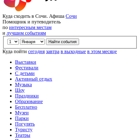
Куда сходить в Сочи. Афиша
Сочи
Помощник и путеводитель
по
интересным местам
и
лучшим событиям
Куда пойти
сегодня
завтра
в выходные
в этом месяце
Выставки
Фестивали
С детьми
Активный отдых
Музыка
Шоу
Праздники
Образование
Бесплатно
Музеи
Парки
Погулять
Туристу
Театры