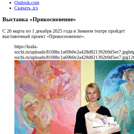
Outlook.com
Скачать .ics
Выставка «Прикосновение»
С 26 марта по 1 декабря 2025 года в Зимнем театре пройдет
выставочный проект «Прикосновение».
https://kuda-
sochi.ru/uploads/8108bc1a69b0e2a428d821392b9d5ee7.jpg
htt
sochi.ru/uploads/8108bc1a69b0e2a428d821392b9d5ee7.jpg
12