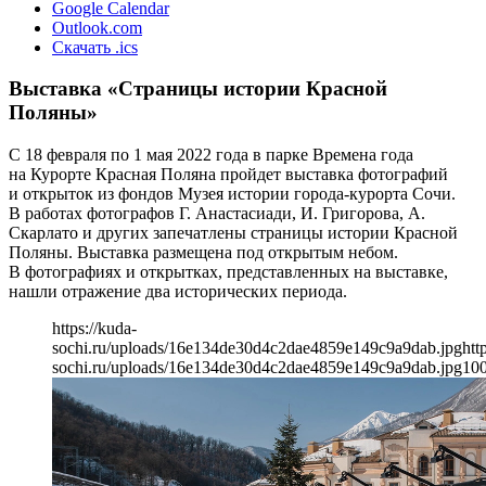
Google Calendar
Outlook.com
Скачать .ics
Выставка «Страницы истории Красной
Поляны»
С 18 февраля по 1 мая 2022 года в парке Времена года
на Курорте Красная Поляна пройдет выставка фотографий
и открыток из фондов Музея истории города-курорта Сочи.
В работах фотографов Г. Анастасиади, И. Григорова, А.
Скарлато и других запечатлены страницы истории Красной
Поляны. Выставка размещена под открытым небом.
В фотографиях и открытках, представленных на выставке,
нашли отражение два исторических периода.
https://kuda-
sochi.ru/uploads/16e134de30d4c2dae4859e149c9a9dab.jpg
htt
sochi.ru/uploads/16e134de30d4c2dae4859e149c9a9dab.jpg
10