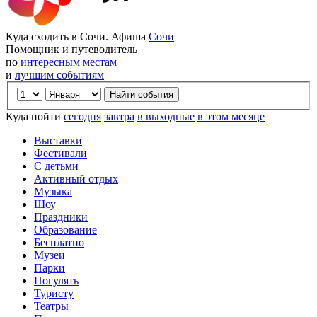
Куда сходить в Сочи. Афиша
Сочи
Помощник и путеводитель
по
интересным местам
и
лучшим событиям
Куда пойти
сегодня
завтра
в выходные
в этом месяце
Выставки
Фестивали
С детьми
Активный отдых
Музыка
Шоу
Праздники
Образование
Бесплатно
Музеи
Парки
Погулять
Туристу
Театры