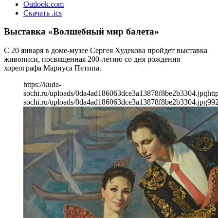
Outlook.com
Скачать .ics
Выставка «Волшебный мир балета»
С 20 января в доме-музее Сергея Худекова пройдет выставка
живописи, посвященная 200-летию со дня рождения
хореографа Мариуса Петипа.
https://kuda-
sochi.ru/uploads/0da4ad186063dce3a13878f8be2b3304.jpg
htt
sochi.ru/uploads/0da4ad186063dce3a13878f8be2b3304.jpg
99