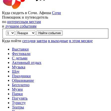
Куда сходить в Сочи. Афиша
Сочи
Помощник и путеводитель
по
интересным местам
и
лучшим событиям
Куда пойти
сегодня
завтра
в выходные
в этом месяце
Выставки
Фестивали
С детьми
Активный отдых
Музыка
Шоу
Праздники
Образование
Бесплатно
Музеи
Парки
Погулять
Туристу
Театры