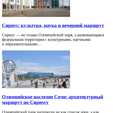
Сириус: культура, наука и вечерний маршрут
Сириус — не только Олимпийский парк, а развивающаяся
федеральная территория с культурными, научными
и образовательными…
Олимпийское наследие Сочи: архитектурный
маршрут по Сириусу
Олимпийский парк интересен не как список арен, а как