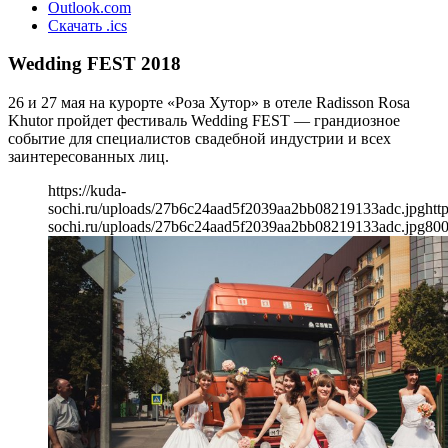
Outlook.com
Скачать .ics
Wedding FEST 2018
26 и 27 мая на курорте «Роза Хутор» в отеле Radisson Rosa
Khutor пройдет фестиваль Wedding FEST — грандиозное
событие для специалистов свадебной индустрии и всех
заинтересованных лиц.
https://kuda-
sochi.ru/uploads/27b6c24aad5f2039aa2bb08219133adc.jpg
htt
sochi.ru/uploads/27b6c24aad5f2039aa2bb08219133adc.jpg
80