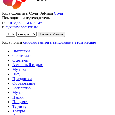
Куда сходить в Сочи. Афиша
Сочи
Помощник и путеводитель
по
интересным местам
и
лучшим событиям
Куда пойти
сегодня
завтра
в выходные
в этом месяце
Выставки
Фестивали
С детьми
Активный отдых
Музыка
Шоу
Праздники
Образование
Бесплатно
Музеи
Парки
Погулять
Туристу
Театры