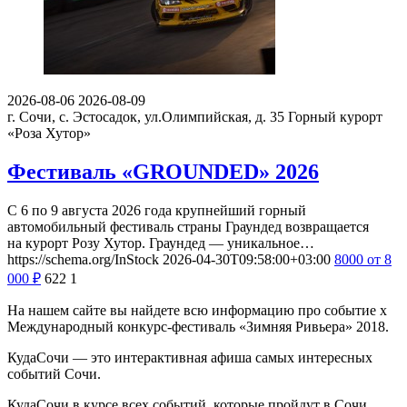
2026-08-06
2026-08-09
г. Сочи, с. Эстосадок, ул.Олимпийская, д. 35
Горный курорт
«Роза Хутор»
Фестиваль «GROUNDED» 2026
С 6 по 9 августа 2026 года крупнейший горный
автомобильный фестиваль страны Граундед возвращается
на курорт Розу Хутор. Граундед — уникальное…
https://schema.org/InStock
2026-04-30T09:58:00+03:00
8000
от 8
000
₽
622
1
На нашем сайте вы найдете всю информацию про событие х
Международный конкурс-фестиваль «Зимняя Ривьера» 2018.
КудаСочи — это интерактивная афиша самых интересных
событий Сочи.
КудаСочи в курсе всех событий, которые пройдут в Сочи.