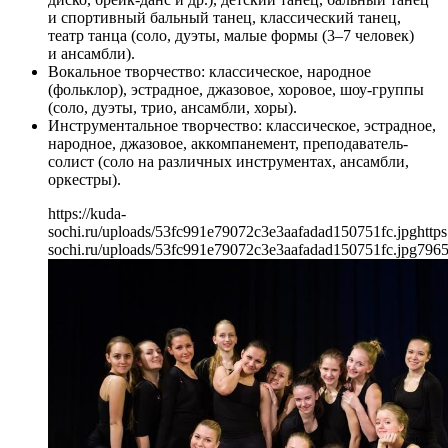
и спортивный бальный танец, классический танец,
театр танца (соло, дуэты, малые формы (3–7 человек)
и ансамбли).
Вокальное творчество: классическое, народное
(фольклор), эстрадное, джазовое, хоровое, шоу-группы
(соло, дуэты, трио, ансамбли, хоры).
Инструментальное творчество: классическое, эстрадное,
народное, джазовое, аккомпанемент, преподаватель-
солист (соло на различных инструментах, ансамбли,
оркестры).
https://kuda-
sochi.ru/uploads/53fc991e79072c3e3aafadad150751fc.jpg
https
sochi.ru/uploads/53fc991e79072c3e3aafadad150751fc.jpg
796