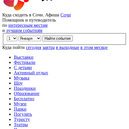
Куда сходить в Сочи. Афиша
Сочи
Помощник и путеводитель
по
интересным местам
и
лучшим событиям
Куда пойти
сегодня
завтра
в выходные
в этом месяце
Выставки
Фестивали
С детьми
Активный отдых
Музыка
Шоу
Праздники
Образование
Бесплатно
Музеи
Парки
Погулять
Туристу
Театры