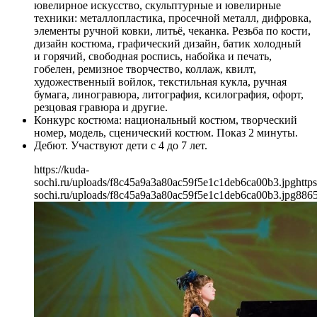
ювелирное искусство, скульптурные и ювелирные
техники: металлопластика, просечной металл, дифровка,
элементы ручной ковки, литьё, чеканка. Резьба по кости,
дизайн костюма, графический дизайн, батик холодный
и горячий, свободная роспись, набойка и печать,
гобелен, ремизное творчество, коллаж, квилт,
художественный войлок, текстильная кукла, ручная
бумага, линогравюра, литография, ксилография, офорт,
резцовая гравюра и другие.
Конкурс костюма: национальный костюм, творческий
номер, модель, сценический костюм. Показ 2 минуты.
Дебют. Участвуют дети с 4 до 7 лет.
https://kuda-
sochi.ru/uploads/f8c45a9a3a80ac59f5e1c1deb6ca00b3.jpg
https
sochi.ru/uploads/f8c45a9a3a80ac59f5e1c1deb6ca00b3.jpg
886