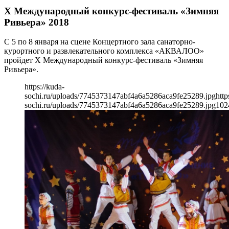
Х Международный конкурс-фестиваль «Зимняя
Ривьера» 2018
С 5 по 8 января на сцене Концертного зала санаторно-
курортного и развлекательного комплекса «АКВАЛОО»
пройдет Х Международный конкурс-фестиваль «Зимняя
Ривьера».
https://kuda-
sochi.ru/uploads/7745373147abf4a6a5286aca9fe25289.jpg
http
sochi.ru/uploads/7745373147abf4a6a5286aca9fe25289.jpg
102