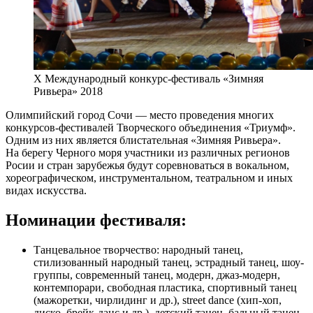
Х Международный конкурс-фестиваль «Зимняя
Ривьера» 2018
Олимпийский город Сочи — место проведения многих
конкурсов-фестивалей Творческого объединения «Триумф».
Одним из них является блистательная «Зимняя Ривьера».
На берегу Черного моря участники из различных регионов
Росии и стран зарубежья будут соревноваться в вокальном,
хореографическом, инструментальном, театральном и иных
видах искусства.
Номинации фестиваля:
Танцевальное творчество: народный танец,
стилизованный народный танец, эстрадный танец, шоу-
группы, современный танец, модерн, джаз-модерн,
контемпорари, свободная пластика, спортивный танец
(мажоретки, чирлидинг и др.), street dance (хип-хоп,
диско, брейк-данс и др.), детский танец, бальный танец