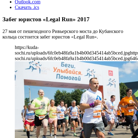
Outlook.com
Скачать .ics
Забег юристов «Legal Run» 2017
27 мая от пешеходного Ривьерского моста до Кубанского
кольца состоится забег юристов «Legal Run».
https://kuda-
sochi.ru/uploads/6fc0eb48fa9a1b4b00d345414ab5bced.jpg
http
sochi.ru/uploads/6fc0eb48fa9a1b4b00d345414ab5bced.jpg
646