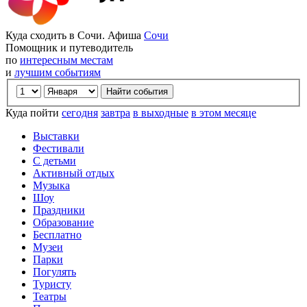
Куда сходить в Сочи. Афиша
Сочи
Помощник и путеводитель
по
интересным местам
и
лучшим событиям
Куда пойти
сегодня
завтра
в выходные
в этом месяце
Выставки
Фестивали
С детьми
Активный отдых
Музыка
Шоу
Праздники
Образование
Бесплатно
Музеи
Парки
Погулять
Туристу
Театры