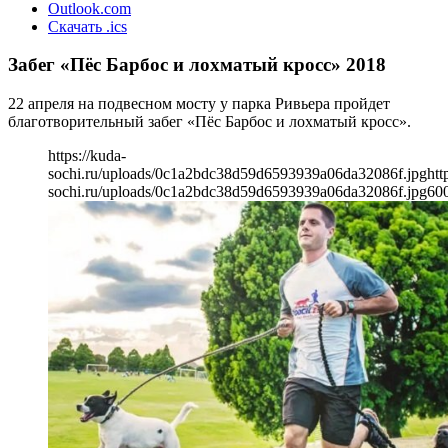
Outlook.com
Скачать .ics
Забег «Пёс Барбос и лохматый кросс» 2018
22 апреля на подвесном мосту у парка Ривьера пройдет
благотворительный забег «Пёс Барбос и лохматый кросс».
https://kuda-
sochi.ru/uploads/0c1a2bdc38d59d6593939a06da32086f.jpg
htt
sochi.ru/uploads/0c1a2bdc38d59d6593939a06da32086f.jpg
60