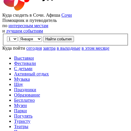
Куда сходить в Сочи. Афиша
Сочи
Помощник и путеводитель
по
интересным местам
и
лучшим событиям
Куда пойти
сегодня
завтра
в выходные
в этом месяце
Выставки
Фестивали
С детьми
Активный отдых
Музыка
Шоу
Праздники
Образование
Бесплатно
Музеи
Парки
Погулять
Туристу
Театры