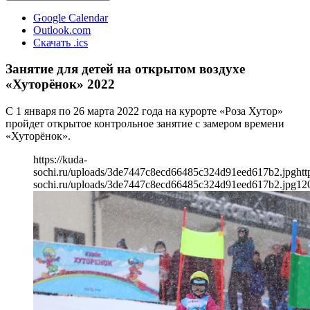
Google Calendar
Outlook.com
Скачать .ics
Занятие для детей на открытом воздухе
«Хуторёнок» 2022
С 1 января по 26 марта 2022 года на курорте «Роза Хутор»
пройдет открытое контрольное занятие с замером времени
«Хуторёнок».
https://kuda-
sochi.ru/uploads/3de7447c8ecd66485c324d91eed617b2.jpg
htt
sochi.ru/uploads/3de7447c8ecd66485c324d91eed617b2.jpg
12