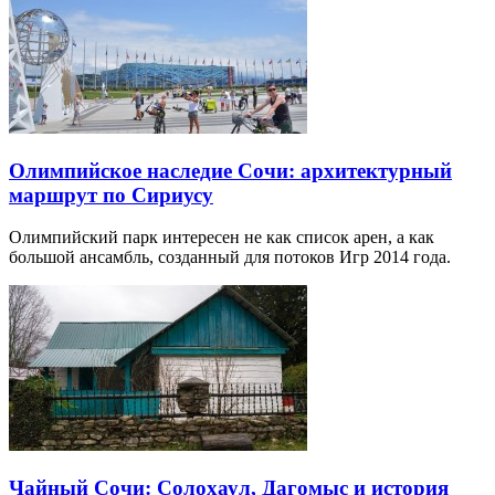
Олимпийское наследие Сочи: архитектурный
маршрут по Сириусу
Олимпийский парк интересен не как список арен, а как
большой ансамбль, созданный для потоков Игр 2014 года.
Чайный Сочи: Солохаул, Дагомыс и история