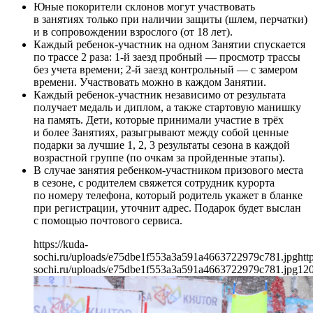
Юные покорители склонов могут участвовать
в занятиях только при наличии защиты (шлем, перчатки)
и в сопровождении взрослого (от 18 лет).
Каждый ребенок-участник на одном Занятии спускается
по трассе 2 раза: 1-й заезд пробный — просмотр трассы
без учета времени; 2-й заезд контрольный — с замером
времени. Участвовать можно в каждом Занятии.
Каждый ребенок-участник независимо от результата
получает медаль и диплом, а также стартовую манишку
на память. Дети, которые принимали участие в трёх
и более Занятиях, разыгрывают между собой ценные
подарки за лучшие 1, 2, 3 результаты сезона в каждой
возрастной группе (по очкам за пройденные этапы).
В случае занятия ребенком-участником призового места
в сезоне, с родителем свяжется сотрудник курорта
по номеру телефона, который родитель укажет в бланке
при регистрации, уточнит адрес. Подарок будет выслан
с помощью почтового сервиса.
https://kuda-
sochi.ru/uploads/e75dbe1f553a3a591a4663722979c781.jpg
htt
sochi.ru/uploads/e75dbe1f553a3a591a4663722979c781.jpg
12