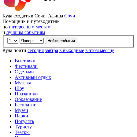
Куда сходить в Сочи. Афиша
Сочи
Помощник и путеводитель
по
интересным местам
и
лучшим событиям
Куда пойти
сегодня
завтра
в выходные
в этом месяце
Выставки
Фестивали
С детьми
Активный отдых
Музыка
Шоу
Праздники
Образование
Бесплатно
Музеи
Парки
Погулять
Туристу
Театры