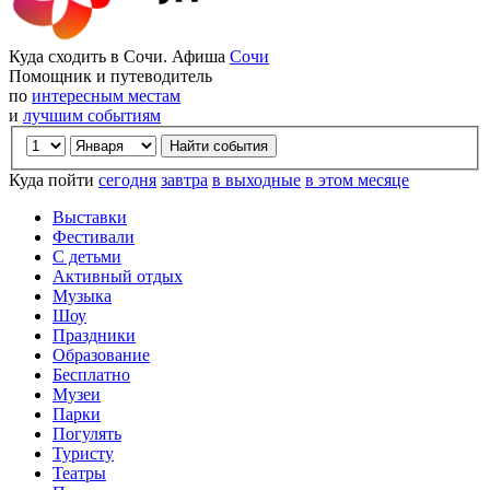
Куда сходить в Сочи. Афиша
Сочи
Помощник и путеводитель
по
интересным местам
и
лучшим событиям
Куда пойти
сегодня
завтра
в выходные
в этом месяце
Выставки
Фестивали
С детьми
Активный отдых
Музыка
Шоу
Праздники
Образование
Бесплатно
Музеи
Парки
Погулять
Туристу
Театры