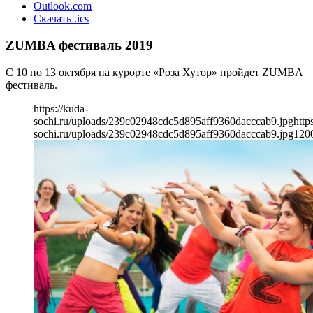
Outlook.com
Скачать .ics
ZUMBA фестиваль 2019
С 10 по 13 октября на курорте «Роза Хутор» пройдет ZUMBA
фестиваль.
https://kuda-
sochi.ru/uploads/239c02948cdc5d895aff9360dacccab9.jpg
http
sochi.ru/uploads/239c02948cdc5d895aff9360dacccab9.jpg
120