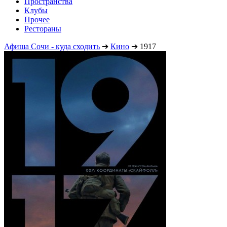
Пространства
Клубы
Прочее
Рестораны
Афиша Сочи - куда сходить
➔
Кино
➔
1917