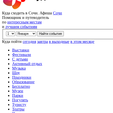
Куда сходить в Сочи. Афиша
Сочи
Помощник и путеводитель
по
интересным местам
и
лучшим событиям
Куда пойти
сегодня
завтра
в выходные
в этом месяце
Выставки
Фестивали
С детьми
Активный отдых
Музыка
Шоу
Праздники
Образование
Бесплатно
Музеи
Парки
Погулять
Туристу
Театры