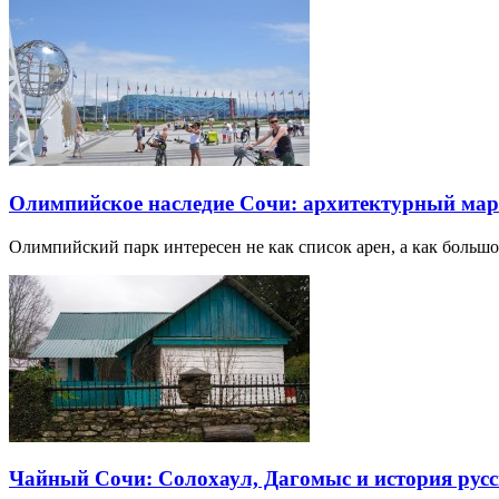
Олимпийское наследие Сочи: архитектурный ма
Олимпийский парк интересен не как список арен, а как большо
Чайный Сочи: Солохаул, Дагомыс и история русс