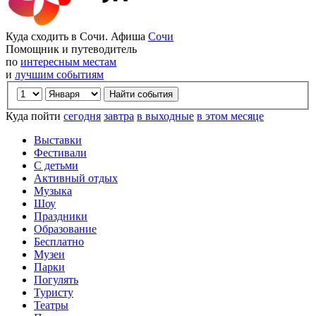
Куда сходить в Сочи. Афиша
Сочи
Помощник и путеводитель
по
интересным местам
и
лучшим событиям
Куда пойти
сегодня
завтра
в выходные
в этом месяце
Выставки
Фестивали
С детьми
Активный отдых
Музыка
Шоу
Праздники
Образование
Бесплатно
Музеи
Парки
Погулять
Туристу
Театры