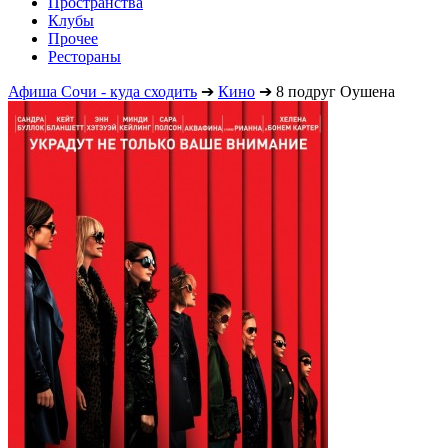
Пространства
Клубы
Прочее
Рестораны
Афиша Сочи - куда сходить
➔
Кино
➔
8 подруг Оушена