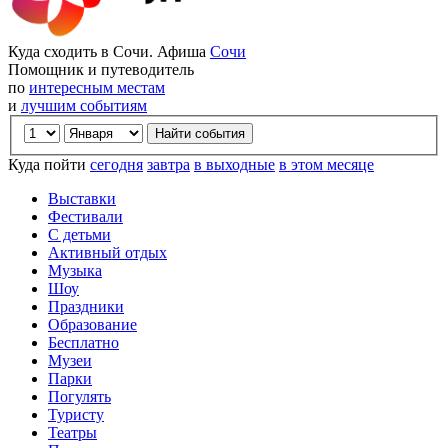
Куда сходить в Сочи. Афиша
Сочи
Помощник и путеводитель
по
интересным местам
и
лучшим событиям
Куда пойти
сегодня
завтра
в выходные
в этом месяце
Выставки
Фестивали
С детьми
Активный отдых
Музыка
Шоу
Праздники
Образование
Бесплатно
Музеи
Парки
Погулять
Туристу
Театры