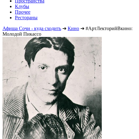
Пространства
Клубы
Прочее
Рестораны
Афиша Сочи - куда сходить
➔
Кино
➔
#АртЛекторийВкино:
Молодой Пикассо