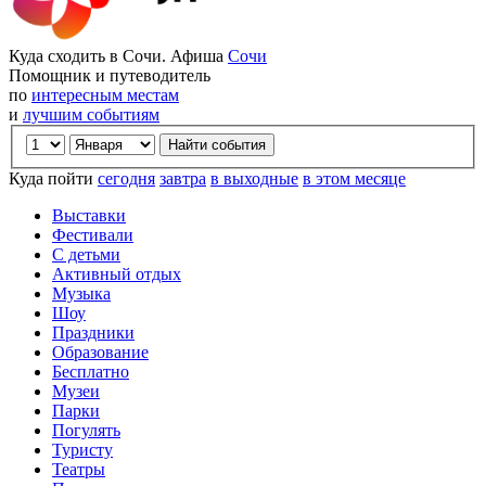
Куда сходить в Сочи. Афиша
Сочи
Помощник и путеводитель
по
интересным местам
и
лучшим событиям
Куда пойти
сегодня
завтра
в выходные
в этом месяце
Выставки
Фестивали
С детьми
Активный отдых
Музыка
Шоу
Праздники
Образование
Бесплатно
Музеи
Парки
Погулять
Туристу
Театры