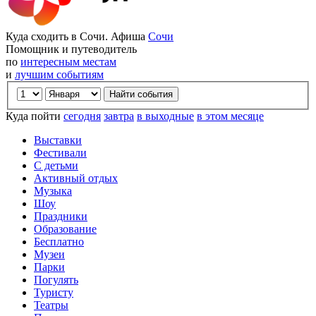
Куда сходить в Сочи. Афиша
Сочи
Помощник и путеводитель
по
интересным местам
и
лучшим событиям
Куда пойти
сегодня
завтра
в выходные
в этом месяце
Выставки
Фестивали
С детьми
Активный отдых
Музыка
Шоу
Праздники
Образование
Бесплатно
Музеи
Парки
Погулять
Туристу
Театры