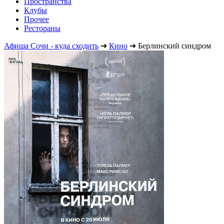
Пространства
Клубы
Прочее
Рестораны
Афиша Сочи - куда сходить
➔
Кино
➔
Берлинский синдром