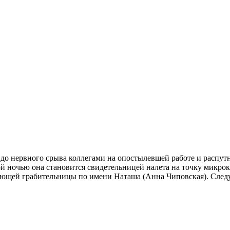
я до нервного срыва коллегами на опостылевшей работе и распу
й ночью она становится свидетельницей налета на точку микрок
жающей грабительницы по имени Наташа (Анна Чиповская). След