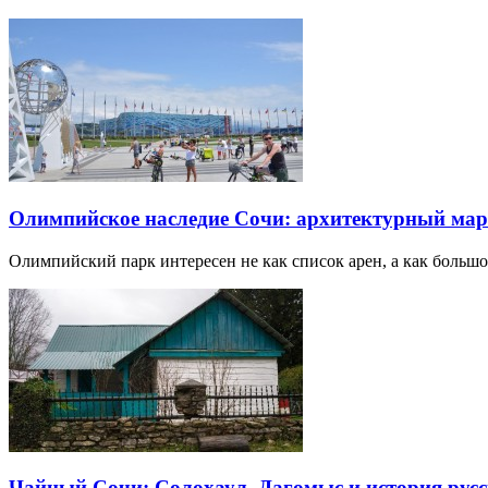
Олимпийское наследие Сочи: архитектурный ма
Олимпийский парк интересен не как список арен, а как большо
Чайный Сочи: Солохаул, Дагомыс и история русс