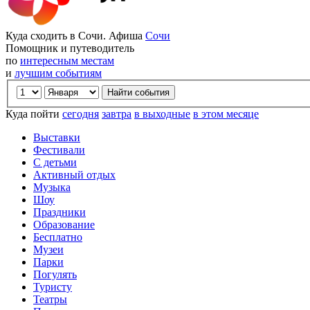
Куда сходить в Сочи. Афиша
Сочи
Помощник и путеводитель
по
интересным местам
и
лучшим событиям
Куда пойти
сегодня
завтра
в выходные
в этом месяце
Выставки
Фестивали
С детьми
Активный отдых
Музыка
Шоу
Праздники
Образование
Бесплатно
Музеи
Парки
Погулять
Туристу
Театры