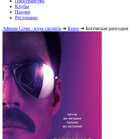
Пространства
Клубы
Прочее
Рестораны
Афиша Сочи - куда сходить
➔
Кино
➔
Богемская рапсодия