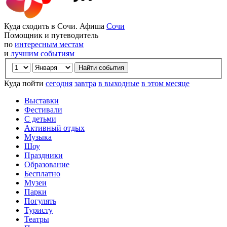
Куда сходить в Сочи. Афиша
Сочи
Помощник и путеводитель
по
интересным местам
и
лучшим событиям
Куда пойти
сегодня
завтра
в выходные
в этом месяце
Выставки
Фестивали
С детьми
Активный отдых
Музыка
Шоу
Праздники
Образование
Бесплатно
Музеи
Парки
Погулять
Туристу
Театры