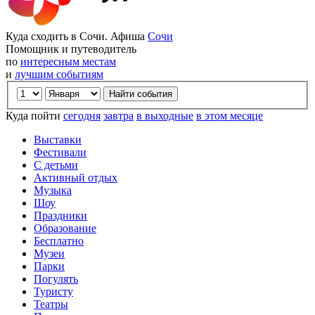
Куда сходить в Сочи. Афиша
Сочи
Помощник и путеводитель
по
интересным местам
и
лучшим событиям
Куда пойти
сегодня
завтра
в выходные
в этом месяце
Выставки
Фестивали
С детьми
Активный отдых
Музыка
Шоу
Праздники
Образование
Бесплатно
Музеи
Парки
Погулять
Туристу
Театры