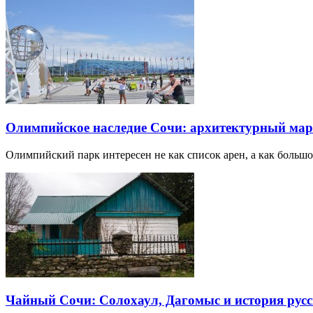
Олимпийское наследие Сочи: архитектурный ма
Олимпийский парк интересен не как список арен, а как большо
Чайный Сочи: Солохаул, Дагомыс и история русс