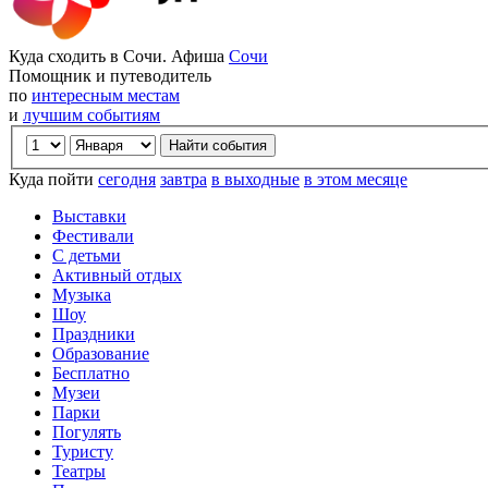
Куда сходить в Сочи. Афиша
Сочи
Помощник и путеводитель
по
интересным местам
и
лучшим событиям
Куда пойти
сегодня
завтра
в выходные
в этом месяце
Выставки
Фестивали
С детьми
Активный отдых
Музыка
Шоу
Праздники
Образование
Бесплатно
Музеи
Парки
Погулять
Туристу
Театры