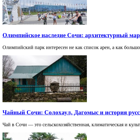
Олимпийское наследие Сочи: архитектурный ма
Олимпийский парк интересен не как список арен, а как большо
Чайный Сочи: Солохаул, Дагомыс и история русс
Чай в Сочи — это сельскохозяйственная, климатическая и культу