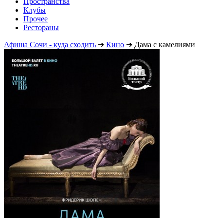
Пространства
Клубы
Прочее
Рестораны
Афиша Сочи - куда сходить
➔
Кино
➔
Дама с камелиями