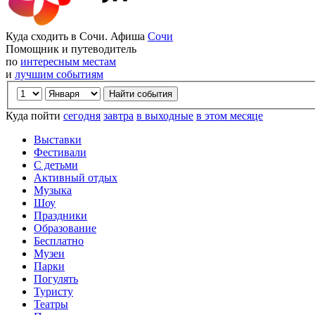
Куда сходить в Сочи. Афиша
Сочи
Помощник и путеводитель
по
интересным местам
и
лучшим событиям
Куда пойти
сегодня
завтра
в выходные
в этом месяце
Выставки
Фестивали
С детьми
Активный отдых
Музыка
Шоу
Праздники
Образование
Бесплатно
Музеи
Парки
Погулять
Туристу
Театры