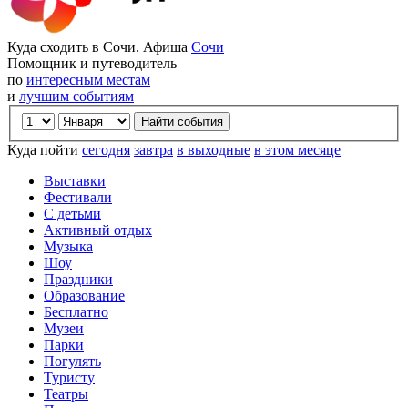
Куда сходить в Сочи. Афиша
Сочи
Помощник и путеводитель
по
интересным местам
и
лучшим событиям
Куда пойти
сегодня
завтра
в выходные
в этом месяце
Выставки
Фестивали
С детьми
Активный отдых
Музыка
Шоу
Праздники
Образование
Бесплатно
Музеи
Парки
Погулять
Туристу
Театры