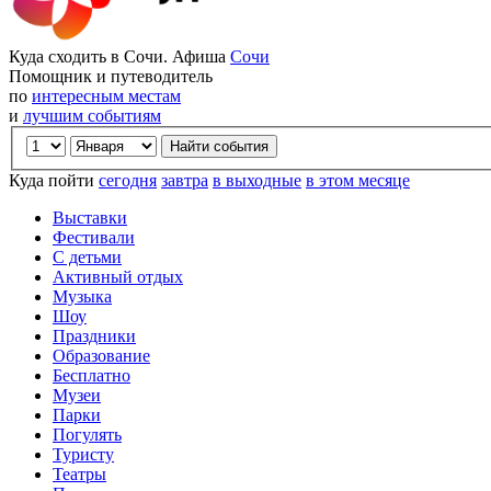
Куда сходить в Сочи. Афиша
Сочи
Помощник и путеводитель
по
интересным местам
и
лучшим событиям
Куда пойти
сегодня
завтра
в выходные
в этом месяце
Выставки
Фестивали
С детьми
Активный отдых
Музыка
Шоу
Праздники
Образование
Бесплатно
Музеи
Парки
Погулять
Туристу
Театры