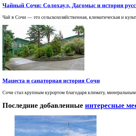
Чайный Сочи: Солохаул, Дагомыс и история русс
Чай в Сочи — это сельскохозяйственная, климатическая и культу
Мацеста и санаторная история Сочи
Сочи стал крупным курортом благодаря климату, минеральным
Последние добавленные
интересные ме