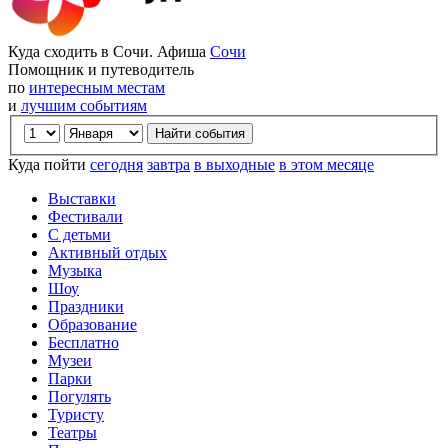
Куда сходить в Сочи. Афиша
Сочи
Помощник и путеводитель
по
интересным местам
и
лучшим событиям
Куда пойти
сегодня
завтра
в выходные
в этом месяце
Выставки
Фестивали
С детьми
Активный отдых
Музыка
Шоу
Праздники
Образование
Бесплатно
Музеи
Парки
Погулять
Туристу
Театры