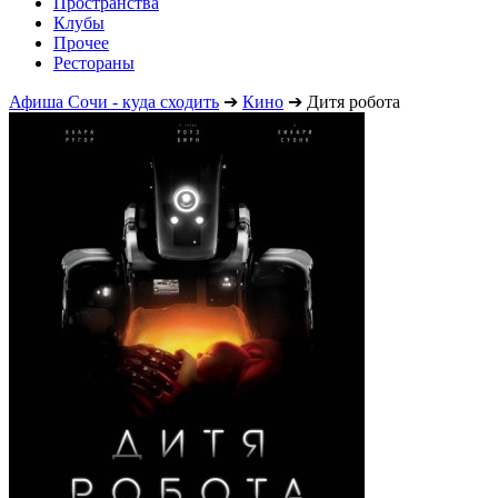
Пространства
Клубы
Прочее
Рестораны
Афиша Сочи - куда сходить
➔
Кино
➔
Дитя робота