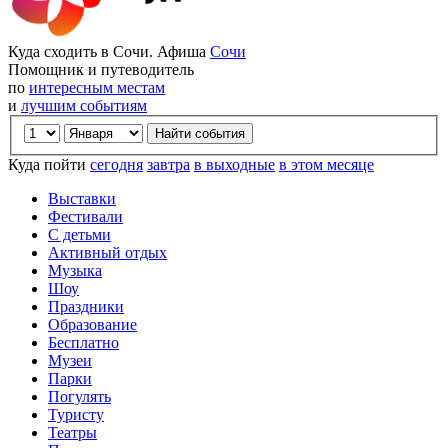
Куда сходить в Сочи. Афиша
Сочи
Помощник и путеводитель
по
интересным местам
и
лучшим событиям
Куда пойти
сегодня
завтра
в выходные
в этом месяце
Выставки
Фестивали
С детьми
Активный отдых
Музыка
Шоу
Праздники
Образование
Бесплатно
Музеи
Парки
Погулять
Туристу
Театры