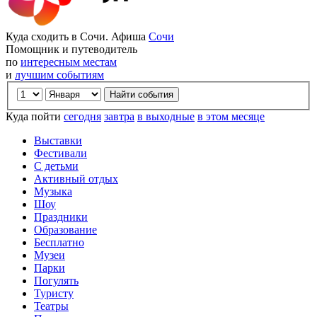
Куда сходить в Сочи. Афиша
Сочи
Помощник и путеводитель
по
интересным местам
и
лучшим событиям
Куда пойти
сегодня
завтра
в выходные
в этом месяце
Выставки
Фестивали
С детьми
Активный отдых
Музыка
Шоу
Праздники
Образование
Бесплатно
Музеи
Парки
Погулять
Туристу
Театры