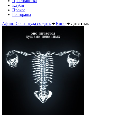
Пространства
Клубы
Прочее
Рестораны
Афиша Сочи - куда сходить
➔
Кино
➔
Дитя тьмы