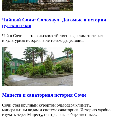
Чайный Сочи: Солохаул, Дагомыс и история
русского чая
Чай в Сочи — это сельскохозяйственная, климатическая
и культурная история, а не только дегустация.
Мацеста и санаторная история Сочи
Сочи стал крупным курортом благодаря климату,
минеральным водам и системе санаториев. Историю удобно
изучать через Мацесту, центральные общественные…