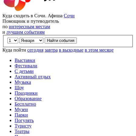
Куда сходить в Сочи. Афиша
Сочи
Помощник и путеводитель
по
интересным местам
и
лучшим событиям
Куда пойти
сегодня
завтра
в выходные
в этом месяце
Выставки
Фестивали
С детьми
Активный отдых
Музыка
Шоу
Праздники
Образование
Бесплатно
Музеи
Парки
Погулять
Туристу
Театры