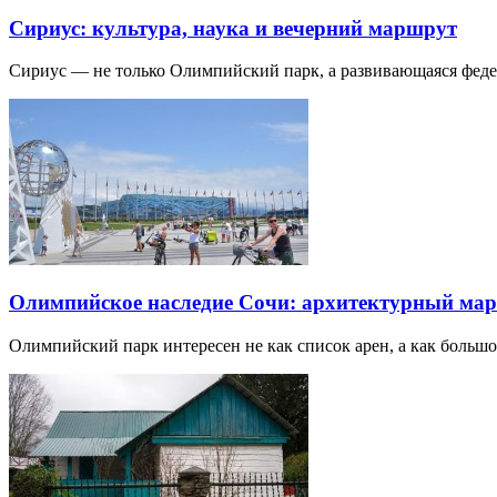
Сириус: культура, наука и вечерний маршрут
Сириус — не только Олимпийский парк, а развивающаяся фед
Олимпийское наследие Сочи: архитектурный ма
Олимпийский парк интересен не как список арен, а как большо