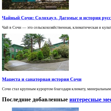
Чайный Сочи: Солохаул, Дагомыс и история русс
Чай в Сочи — это сельскохозяйственная, климатическая и культу
Мацеста и санаторная история Сочи
Сочи стал крупным курортом благодаря климату, минеральным
Последние добавленные
интересные ме