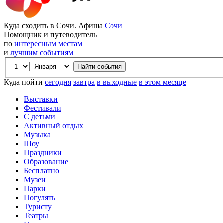
Куда сходить в Сочи. Афиша
Сочи
Помощник и путеводитель
по
интересным местам
и
лучшим событиям
Куда пойти
сегодня
завтра
в выходные
в этом месяце
Выставки
Фестивали
С детьми
Активный отдых
Музыка
Шоу
Праздники
Образование
Бесплатно
Музеи
Парки
Погулять
Туристу
Театры