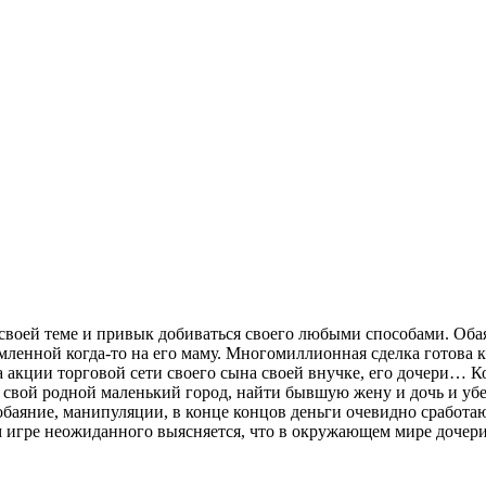
воей теме и привык добиваться своего любыми способами. Оба
рмленной когда-то на его маму. Многомиллионная сделка готова
а акции торговой сети своего сына своей внучке, его дочери… К
свой родной маленький город, найти бывшую жену и дочь и убед
баяние, манипуляции, в конце концов деньги очевидно сработают
м игре неожиданного выясняется, что в окружающем мире дочери 