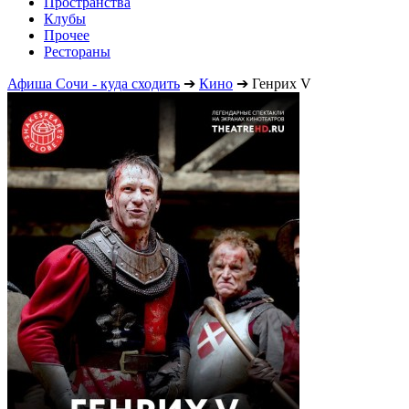
Пространства
Клубы
Прочее
Рестораны
Афиша Сочи - куда сходить
➔
Кино
➔
Генрих V