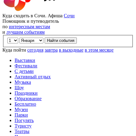
Куда сходить в Сочи. Афиша
Сочи
Помощник и путеводитель
по
интересным местам
и
лучшим событиям
Куда пойти
сегодня
завтра
в выходные
в этом месяце
Выставки
Фестивали
С детьми
Активный отдых
Музыка
Шоу
Праздники
Образование
Бесплатно
Музеи
Парки
Погулять
Туристу
Театры