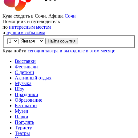
Куда сходить в Сочи. Афиша
Сочи
Помощник и путеводитель
по
интересным местам
и
лучшим событиям
Куда пойти
сегодня
завтра
в выходные
в этом месяце
Выставки
Фестивали
С детьми
Активный отдых
Музыка
Шоу
Праздники
Образование
Бесплатно
Музеи
Парки
Погулять
Туристу
Театры