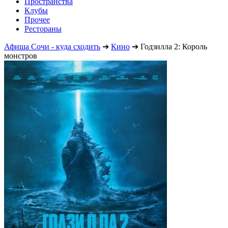
Пространства
Клубы
Прочее
Рестораны
Афиша Сочи - куда сходить
➔
Кино
➔
Годзилла 2: Король
монстров