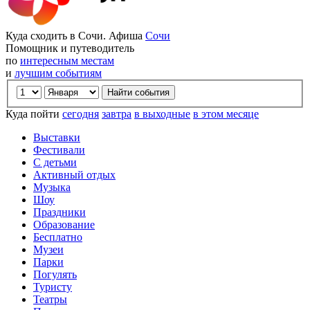
Куда сходить в Сочи. Афиша
Сочи
Помощник и путеводитель
по
интересным местам
и
лучшим событиям
Куда пойти
сегодня
завтра
в выходные
в этом месяце
Выставки
Фестивали
С детьми
Активный отдых
Музыка
Шоу
Праздники
Образование
Бесплатно
Музеи
Парки
Погулять
Туристу
Театры