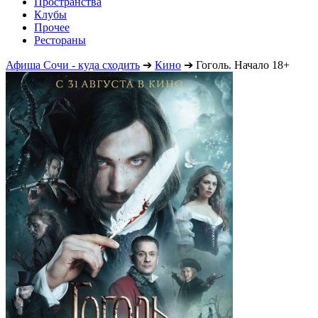
Пространства
Клубы
Прочее
Рестораны
Афиша Сочи - куда сходить
➔
Кино
➔
Гоголь. Начало 18+