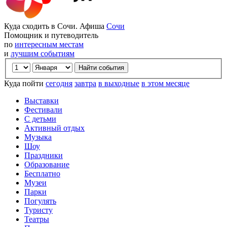
Куда сходить в Сочи. Афиша
Сочи
Помощник и путеводитель
по
интересным местам
и
лучшим событиям
Куда пойти
сегодня
завтра
в выходные
в этом месяце
Выставки
Фестивали
С детьми
Активный отдых
Музыка
Шоу
Праздники
Образование
Бесплатно
Музеи
Парки
Погулять
Туристу
Театры