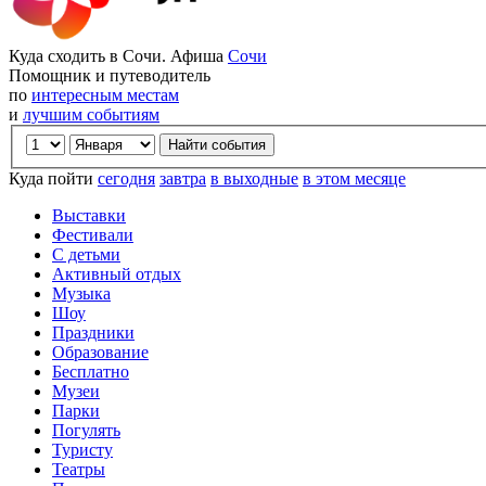
Куда сходить в Сочи. Афиша
Сочи
Помощник и путеводитель
по
интересным местам
и
лучшим событиям
Куда пойти
сегодня
завтра
в выходные
в этом месяце
Выставки
Фестивали
С детьми
Активный отдых
Музыка
Шоу
Праздники
Образование
Бесплатно
Музеи
Парки
Погулять
Туристу
Театры