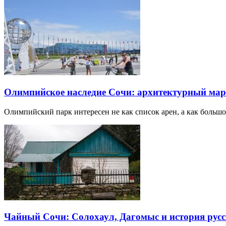
Олимпийское наследие Сочи: архитектурный ма
Олимпийский парк интересен не как список арен, а как большо
Чайный Сочи: Солохаул, Дагомыс и история русс