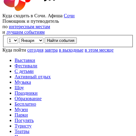
Куда сходить в Сочи. Афиша
Сочи
Помощник и путеводитель
по
интересным местам
и
лучшим событиям
Куда пойти
сегодня
завтра
в выходные
в этом месяце
Выставки
Фестивали
С детьми
Активный отдых
Музыка
Шоу
Праздники
Образование
Бесплатно
Музеи
Парки
Погулять
Туристу
Театры