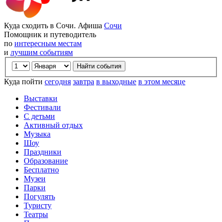
Куда сходить в Сочи. Афиша
Сочи
Помощник и путеводитель
по
интересным местам
и
лучшим событиям
Куда пойти
сегодня
завтра
в выходные
в этом месяце
Выставки
Фестивали
С детьми
Активный отдых
Музыка
Шоу
Праздники
Образование
Бесплатно
Музеи
Парки
Погулять
Туристу
Театры