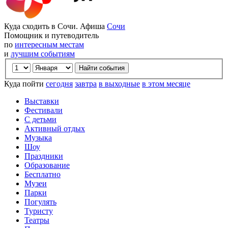
Куда сходить в Сочи. Афиша
Сочи
Помощник и путеводитель
по
интересным местам
и
лучшим событиям
Куда пойти
сегодня
завтра
в выходные
в этом месяце
Выставки
Фестивали
С детьми
Активный отдых
Музыка
Шоу
Праздники
Образование
Бесплатно
Музеи
Парки
Погулять
Туристу
Театры