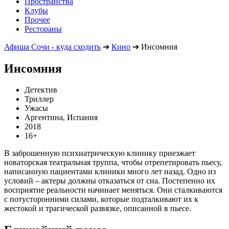
Пространства
Клубы
Прочее
Рестораны
Афиша Сочи - куда сходить
➔
Кино
➔
Инсомния
Инсомния
Детектив
Триллер
Ужасы
Аргентина, Испания
2018
16+
В заброшенную психиатрическую клинику приезжает
новаторская театральная труппа, чтобы отрепетировать пьесу,
написанную пациентами клиники много лет назад. Одно из
условий – актеры должны отказаться от сна. Постепенно их
восприятие реальности начинает меняться. Они сталкиваются
с потусторонними силами, которые подталкивают их к
жестокой и трагической развязке, описанной в пьесе.