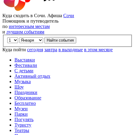
Куда сходить в Сочи. Афиша
Сочи
Помощник и путеводитель
по
интересным местам
и
лучшим событиям
Куда пойти
сегодня
завтра
в выходные
в этом месяце
Выставки
Фестивали
С детьми
Активный отдых
Музыка
Шоу
Праздники
Образование
Бесплатно
Музеи
Парки
Погулять
Туристу
Театры