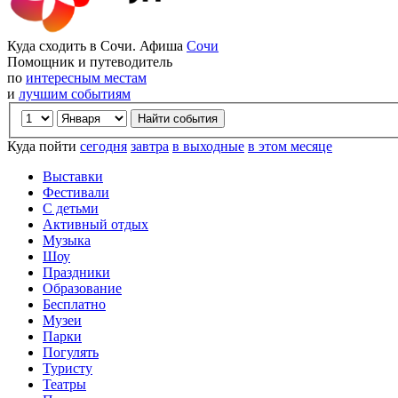
Куда сходить в Сочи. Афиша
Сочи
Помощник и путеводитель
по
интересным местам
и
лучшим событиям
Куда пойти
сегодня
завтра
в выходные
в этом месяце
Выставки
Фестивали
С детьми
Активный отдых
Музыка
Шоу
Праздники
Образование
Бесплатно
Музеи
Парки
Погулять
Туристу
Театры