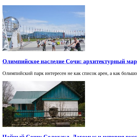
Олимпийское наследие Сочи: архитектурный ма
Олимпийский парк интересен не как список арен, а как большо
Чайный Сочи: Солохаул, Дагомыс и история русс