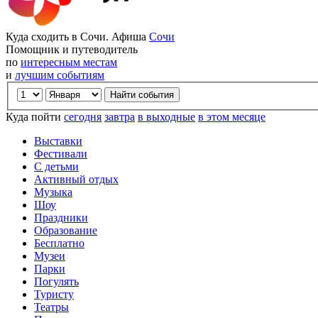
Куда сходить в Сочи. Афиша
Сочи
Помощник и путеводитель
по
интересным местам
и
лучшим событиям
Куда пойти
сегодня
завтра
в выходные
в этом месяце
Выставки
Фестивали
С детьми
Активный отдых
Музыка
Шоу
Праздники
Образование
Бесплатно
Музеи
Парки
Погулять
Туристу
Театры