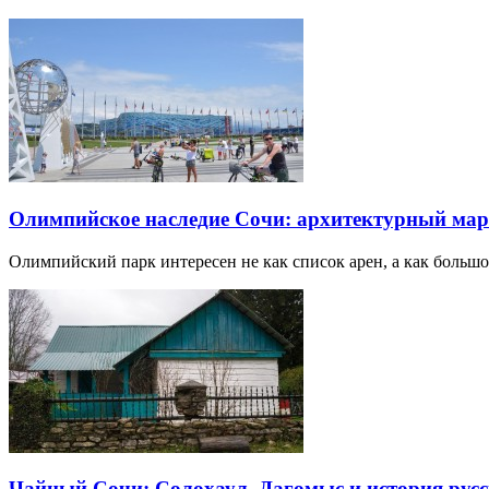
Олимпийское наследие Сочи: архитектурный ма
Олимпийский парк интересен не как список арен, а как большо
Чайный Сочи: Солохаул, Дагомыс и история русс