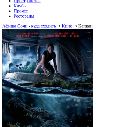
Пространства
Клубы
Прочее
Рестораны
Афиша Сочи - куда сходить
➔
Кино
➔
Капкан