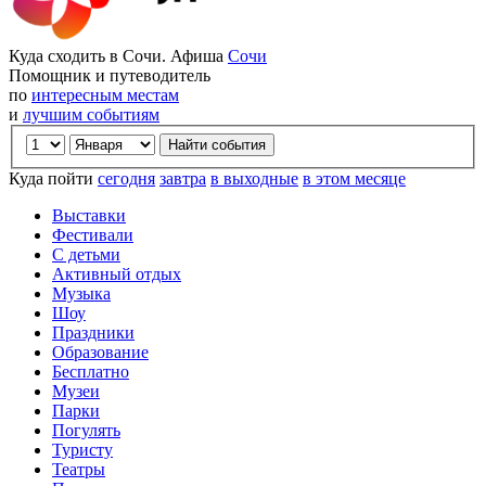
Куда сходить в Сочи. Афиша
Сочи
Помощник и путеводитель
по
интересным местам
и
лучшим событиям
Куда пойти
сегодня
завтра
в выходные
в этом месяце
Выставки
Фестивали
С детьми
Активный отдых
Музыка
Шоу
Праздники
Образование
Бесплатно
Музеи
Парки
Погулять
Туристу
Театры