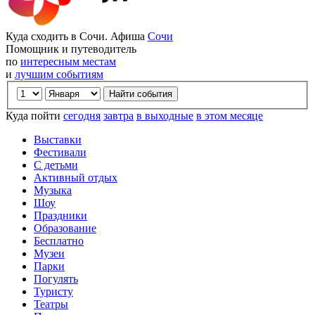
Куда сходить в Сочи. Афиша
Сочи
Помощник и путеводитель
по
интересным местам
и
лучшим событиям
Куда пойти
сегодня
завтра
в выходные
в этом месяце
Выставки
Фестивали
С детьми
Активный отдых
Музыка
Шоу
Праздники
Образование
Бесплатно
Музеи
Парки
Погулять
Туристу
Театры