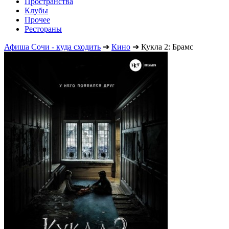
Пространства
Клубы
Прочее
Рестораны
Афиша Сочи - куда сходить
➔
Кино
➔
Кукла 2: Брамс