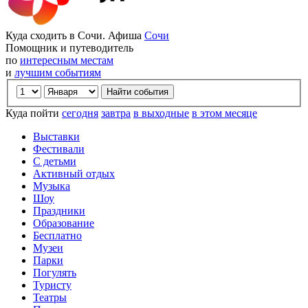
Куда сходить в Сочи. Афиша
Сочи
Помощник и путеводитель
по
интересным местам
и
лучшим событиям
Куда пойти
сегодня
завтра
в выходные
в этом месяце
Выставки
Фестивали
С детьми
Активный отдых
Музыка
Шоу
Праздники
Образование
Бесплатно
Музеи
Парки
Погулять
Туристу
Театры