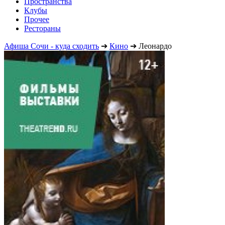
Пространства
Клубы
Прочее
Рестораны
Афиша Сочи - куда сходить
➔
Кино
➔
Леонардо