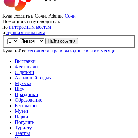
Куда сходить в Сочи. Афиша
Сочи
Помощник и путеводитель
по
интересным местам
и
лучшим событиям
Куда пойти
сегодня
завтра
в выходные
в этом месяце
Выставки
Фестивали
С детьми
Активный отдых
Музыка
Шоу
Праздники
Образование
Бесплатно
Музеи
Парки
Погулять
Туристу
Театры