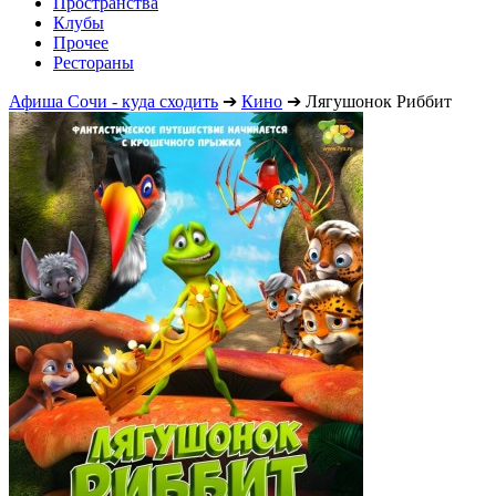
Пространства
Клубы
Прочее
Рестораны
Афиша Сочи - куда сходить
➔
Кино
➔
Лягушонок Риббит