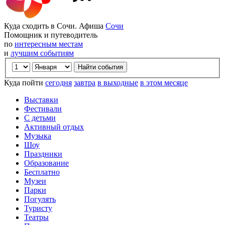
Куда сходить в Сочи. Афиша
Сочи
Помощник и путеводитель
по
интересным местам
и
лучшим событиям
Куда пойти
сегодня
завтра
в выходные
в этом месяце
Выставки
Фестивали
С детьми
Активный отдых
Музыка
Шоу
Праздники
Образование
Бесплатно
Музеи
Парки
Погулять
Туристу
Театры